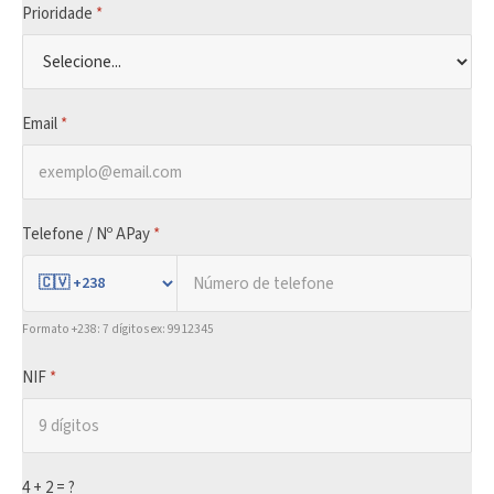
Prioridade
*
Email
*
Telefone / Nº APay
*
Formato +238: 7 dígitos ex: 9912345
NIF
*
4 + 2 = ?