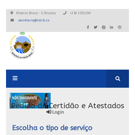
Ribeira Brava - S.Nicolau
+238 2351194
secretaria@cmrb.cv
A24:0ONLINE
Pedido de Certidão e Atestados
Login
Escolha o tipo de serviço