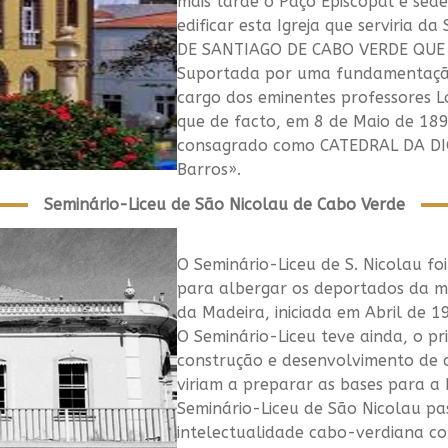
mais tarde o Paço Episcopal e sede 
edificar esta Igreja que serviria 
DE SANTIAGO DE CABO VERDE QUE A
Suportada por uma fundamentação 
cargo dos eminentes professores L
que de facto, em 8 de Maio de 1898
consagrado como CATEDRAL DA DIOC
Barros».
Seminário-Liceu de São Nicolau de Cabo Verde
O Seminário-Liceu de S. Nicolau 
para albergar os deportados da m
da Madeira, iniciada em Abril de 1
O Seminário-Liceu teve ainda, o pr
construção e desenvolvimento de 
viriam a preparar as bases para a
Seminário-Liceu de São Nicolau pa
intelectualidade cabo-verdiana com