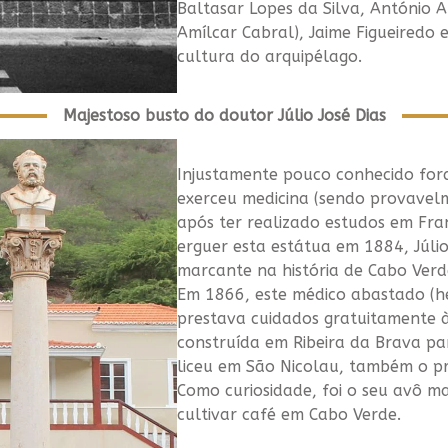
Baltasar Lopes da Silva, António A
Amílcar Cabral), Jaime Figueiredo
cultura do arquipélago.
Majestoso busto do doutor Júlio José Dias
Injustamente pouco conhecido fora
exerceu medicina (sendo provavel
após ter realizado estudos em Fr
erguer esta estátua em 1884, Júlio
marcante na história de Cabo Verd
Em 1866, este médico abastado (he
prestava cuidados gratuitamente 
construída em Ribeira da Brava par
liceu em São Nicolau, também o pr
Como curiosidade, foi o seu avô ma
cultivar café em Cabo Verde.