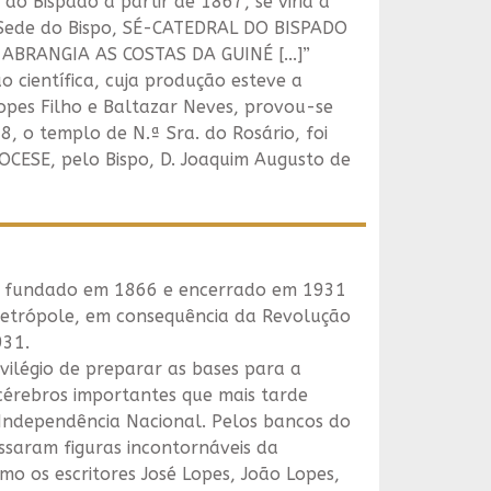
do Bispado a partir de 1867, se viria a
da Sede do Bispo, SÉ-CATEDRAL DO BISPADO
BRANGIA AS COSTAS DA GUINÉ [...]”
científica, cuja produção esteve a
opes Filho e Baltazar Neves, provou-se
, o templo de N.ª Sra. do Rosário, foi
ESE, pelo Bispo, D. Joaquim Augusto de
foi fundado em 1866 e encerrado em 1931
etrópole, em consequência da Revolução
931.
ivilégio de preparar as bases para a
cérebros importantes que mais tarde
 Independência Nacional. Pelos bancos do
ssaram figuras incontornáveis da
o os escritores José Lopes, João Lopes,