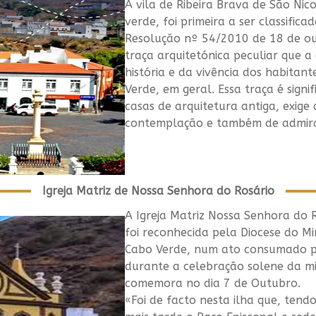
A vila de Ribeira Brava de São Ni
verde, foi primeira a ser classific
Resolução nº 54/2010 de 18 de o
traça arquitetónica peculiar que a
história e da vivência dos habitant
Verde, em geral. Essa traça é signi
casas de arquitetura antiga, exig
contemplação e também de admir
Igreja Matriz de Nossa Senhora do Rosário
A Igreja Matriz Nossa Senhora do R
foi reconhecida pela Diocese do M
Cabo Verde, num ato consumado pe
durante a celebração solene da mi
comemora no dia 7 de Outubro.
«Foi de facto nesta ilha que, tendo