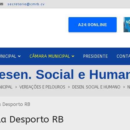
secretaria@cmrb.cv
A24:0ONLINE
NICIPAL
CÂMARA MUNICIPAL
PRESIDENTE
CONT
esen. Social e Huma
ICIPAL
VEREAÇÕES E PELOUROS
DESEN. SOCIAL E HUMANO
N
la Desporto RB