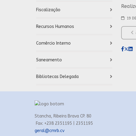
Reali
Fiscalização
19 D
Recursos Humanos
ART
Comércio Interno
Saneamento
Bibliotecas Delegada
Stancha, Ribeira Brava CP. 80
Fax: +238 2351195 | 2351195
geral@cmrb.cv