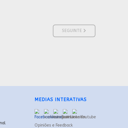
ARTIGO SEGUINTE: A𝐩𝐨𝐢𝐨 𝐚𝐨 𝐍𝐚𝐭
SEGUINTE
MEDIAS INTERATIVAS
nal
Opiniões e Feedback