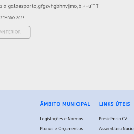
za a galaesporto,gfgzvhgbhnvijmo,b.+-u´^T
EZEMBRO 2025
IGO ANTERIOR: 𝐍𝐚𝐭𝐚𝐥 𝐝𝐨𝐬 𝐈𝐝𝐨𝐬𝐨𝐬
ANTERIOR
ÂMBITO MUNICIPAL
LINKS ÚTEIS
Legislações e Normas
Presidència CV
Planos e Orçamentos
Assembleia Nacio