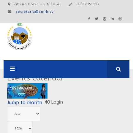
Ribeira Brava - S.Nicolau
+238 2351194
secretaria@cmrb.cv
A24:0ONLINE
Events Calendar
By Month
Login
Jump to month