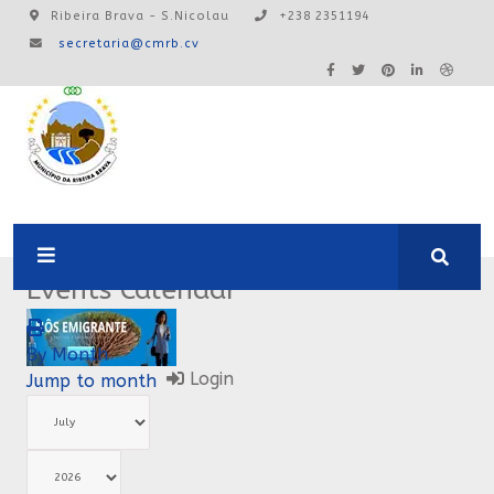
Ribeira Brava - S.Nicolau
+238 2351194
secretaria@cmrb.cv
A24:0ONLINE
Events Calendar
By Month
Login
Jump to month